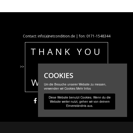
Contact: info(a)netcondition.de | fon: 0171-1548344
THANK YOU
FOR
>>
<<
COOKIES
WATCHING!
Um die Besuche unserer Website zu messen,
verwenden wir Cookies
Mehr Infos
Diese Website benutzt Cookies. Wenn du die
Website weiter nutzt, gehen wir von deinem
Einverständnis aus.