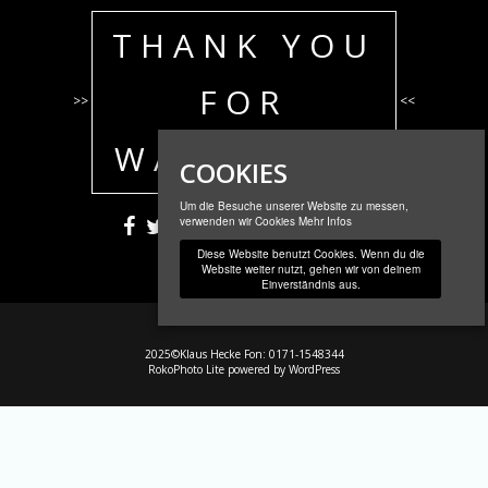
THANK YOU
FOR
>>
<<
WATCHING!
COOKIES
Um die Besuche unserer Website zu messen,
verwenden wir Cookies
Mehr Infos
Diese Website benutzt Cookies. Wenn du die
Website weiter nutzt, gehen wir von deinem
Einverständnis aus.
2025©Klaus Hecke Fon: 0171-1548344
RokoPhoto Lite
powered by
WordPress