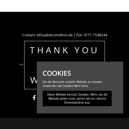
Contact: info(a)netcondition.de | fon: 0171-1548344
THANK YOU
FOR
>>
<<
COOKIES
WATCHING!
Um die Besuche unserer Website zu messen,
verwenden wir Cookies
Mehr Infos
Diese Website benutzt Cookies. Wenn du die
Website weiter nutzt, gehen wir von deinem
Einverständnis aus.