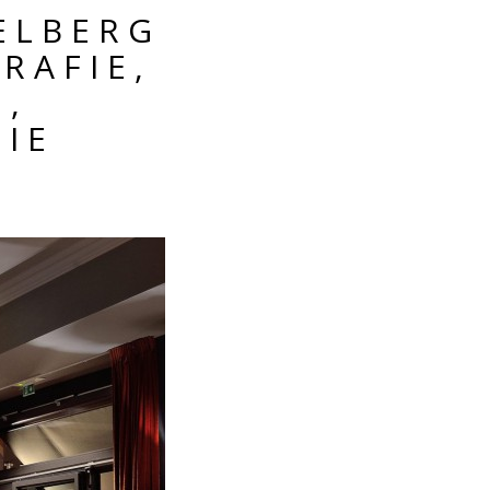
ELBERG
RAFIE,
,
IE