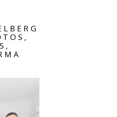
ELBERG
OTOS,
S,
IRMA