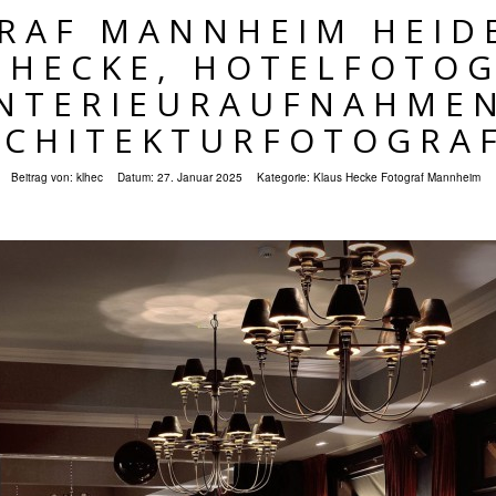
RAF MANNHEIM HEID
 HECKE, HOTELFOTOG
INTERIEURAUFNAHMEN
RCHITEKTURFOTOGRAF
Beitrag von:
klhec
Datum:
27. Januar 2025
Kategorie:
Klaus Hecke Fotograf Mannheim