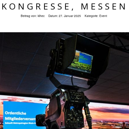
KONGRESSE, MESSEN
Beitrag von:
klhec
Datum:
27. Januar 2025
Kategorie:
Event