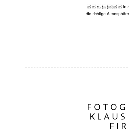
       Interieu
die richtige Atmosphär
FOTOG
KLAUS
FI